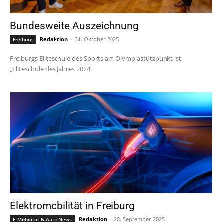
Bundesweite Auszeichnung
Redaktion
-
31. Oktober 2025
Freiburg
Freiburgs Eliteschule des Sports am Olympiastützpunkt ist
„Eliteschule des Jahres 2024“
Elektromobilität in Freiburg
Redaktion
-
20. September 2025
E-Mobilität & Auto-News