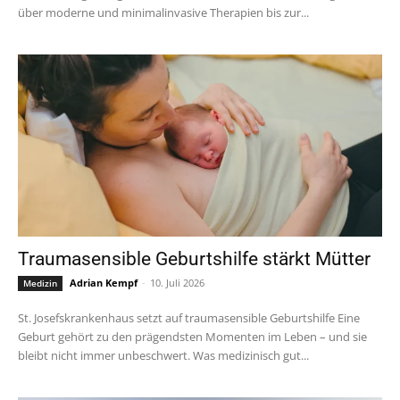
über moderne und minimalinvasive Therapien bis zur...
Traumasensible Geburtshilfe stärkt Mütter
Adrian Kempf
-
10. Juli 2026
Medizin
St. Josefskrankenhaus setzt auf traumasensible Geburtshilfe Eine
Geburt gehört zu den prägendsten Momenten im Leben – und sie
bleibt nicht immer unbeschwert. Was medizinisch gut...