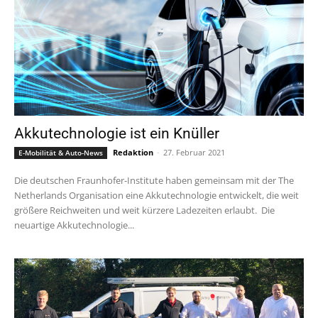
Akkutechnologie ist ein Knüller
Redaktion
-
27. Februar 2021
E-Mobilität & Auto-News
Die deutschen Fraunhofer-Institute haben gemeinsam mit der The
Netherlands Organisation eine Akkutechnologie entwickelt, die weit
größere Reichweiten und weit kürzere Ladezeiten erlaubt. Die
neuartige Akkutechnologie...