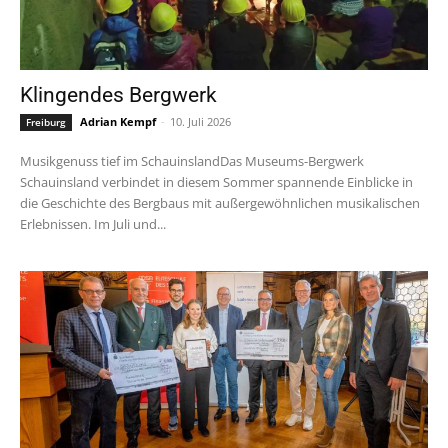
Klingendes Bergwerk
Adrian Kempf
-
10. Juli 2026
Freiburg
Musikgenuss tief im SchauinslandDas Museums-Bergwerk
Schauinsland verbindet in diesem Sommer spannende Einblicke in
die Geschichte des Bergbaus mit außergewöhnlichen musikalischen
Erlebnissen. Im Juli und...