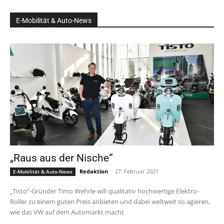
E-Mobilität & Auto-News
„Raus aus der Nische“
Redaktion
-
27. Februar 2021
E-Mobilität & Auto-News
„Tisto“-Gründer Timo Wehrle will qualitativ hochwertige Elektro-
Roller zu einem guten Preis anbieten und dabei weltweit so agieren,
wie das VW auf dem Automarkt macht