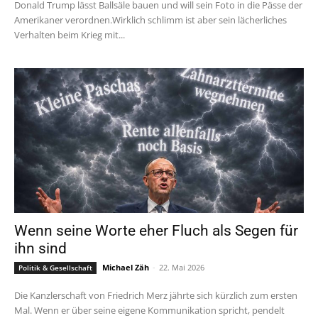
Donald Trump lässt Ballsäle bauen und will sein Foto in die Pässe der
Amerikaner verordnen.Wirklich schlimm ist aber sein lächerliches
Verhalten beim Krieg mit...
Wenn seine Worte eher Fluch als Segen für
ihn sind
Michael Zäh
-
22. Mai 2026
Politik & Gesellschaft
Die Kanzlerschaft von Friedrich Merz jährte sich kürzlich zum ersten
Mal. Wenn er über seine eigene Kommunikation spricht, pendelt