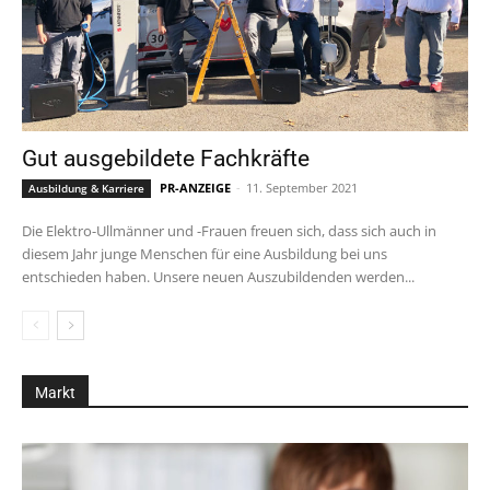
Gut ausgebildete Fachkräfte
PR-ANZEIGE
-
11. September 2021
Ausbildung & Karriere
Die Elektro-Ullmänner und -Frauen freuen sich, dass sich auch in
diesem Jahr junge Menschen für eine Ausbildung bei uns
entschieden haben. Unsere neuen Auszubildenden werden...
Markt