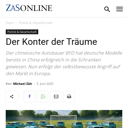
Start
Politik & Gesellschaft
Politik & Gesellschaft
Der Konter der Träume
Der chinesische Autobauer BYD hat deutsche Modelle
bereits in China erfolgreich in die Schranken
gewiesen. Nun erfolgt der selbstbewusste Angriff auf
den Markt in Europa.
Von
Michael Zäh
-
5. Juni 2025