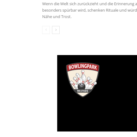
Wenn die Welt sich zurückzieht und die Erinnerung
besonders spürbar wird, schenken Rituale und würde
Nähe und Trost.