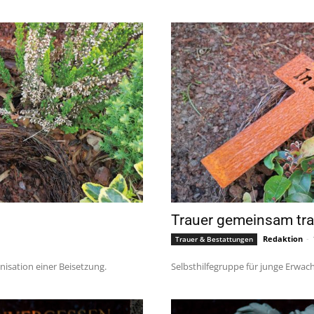
Trauer gemeinsam tr
Redaktion
-
Trauer & Bestattungen
isation einer Beisetzung.
Selbsthilfegruppe für junge Erwac