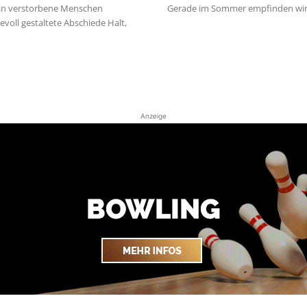
 an verstorbene Menschen
Gerade im Sommer empfinden wir T
voll gestaltete Abschiede Halt,
Anzeige