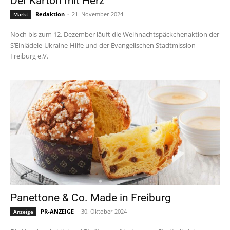
Der Karton mit Herz
Redaktion
-
21. November 2024
Markt
Noch bis zum 12. Dezember läuft die Weihnachtspäckchenaktion der
S’Einlädele-Ukraine-Hilfe und der Evangelischen Stadtmission
Freiburg e.V.
Panettone & Co. Made in Freiburg
PR-ANZEIGE
-
30. Oktober 2024
Anzeige