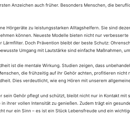
ersten Anzeichen auch früher. Besonders Menschen, die beruflic
 Hörgeräte zu leistungsstarken Alltagshelfern. Sie sind dezent
lnehmen können. Neueste Modelle bieten nicht nur verbesserte 
r Lärmfilter. Doch Prävention bleibt der beste Schutz: Ohrens
ewusste Umgang mit Lautstärke sind einfache Maßnahmen, um d
heit ist die mentale Wirkung. Studien zeigen, dass unbehandelt
schen, die frühzeitig auf ihr Gehör achten, profitieren nicht
heit. Dies verdeutlicht, wie eng Hören mit unserem allgemeine
sein Gehör pflegt und schützt, bleibt nicht nur in Kontakt mit
n ihrer vollen Intensität zu genießen. Zudem trägt ein gesund
ht nur ein Sinn – es ist ein Stück Lebensfreude und ein wichtige