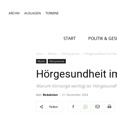
ARCHIV
AUSLAGEN
TERMINE
START
POLITIK & GE
Start
Markt
Hörsysteme
Hörgesundheit im Fok
Markt
Hörsysteme
Hörgesundheit i
Warum Vorsorge wichtig ist: Hörgesundh
Von
Redaktion
-
21. November 2024
Teilen