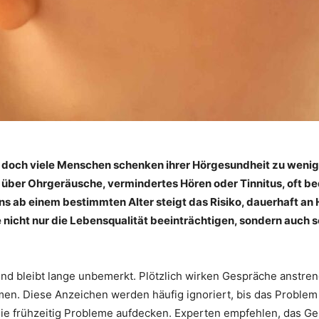
 – doch viele Menschen schenken ihrer Hörgesundheit zu weni
 über Ohrgeräusche, vermindertes Hören oder Tinnitus, oft be
ns ab einem bestimmten Alter steigt das Risiko, dauerhaft an 
icht nur die Lebensqualität beeinträchtigen, sondern auch s
 und bleibt lange unbemerkt. Plötzlich wirken Gespräche anstr
 Diese Anzeichen werden häufig ­ignoriert, bis das Problem d
 sie frühzeitig Probleme aufdecken. Experten empfehlen, das G