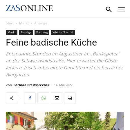
Start
Markt
Anzeige
Markt
Anzeige
Freiburg
Wiehre Spezial
Feine badische Küche
Entspannte Stunden im Augustiner im „Bankepeter“
an der Schwarzwaldstraße. Hier erwartet die Gäste
leckere, frisch zubereitete Gerichte und ein herrlicher
Biergarten.
Von
Barbara Breitsprecher
-
14. Mai 2022