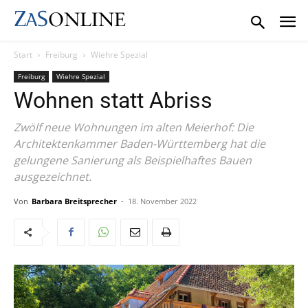
Start
Freiburg
Wiehre Spezial
Freiburg
Wiehre Spezial
Wohnen statt Abriss
Zwölf neue Wohnungen im alten Meierhof: Die
Architektenkammer Baden-Württemberg hat die
gelungene Sanierung als Beispielhaftes Bauen
ausgezeichnet.
Von
Barbara Breitsprecher
-
18. November 2022