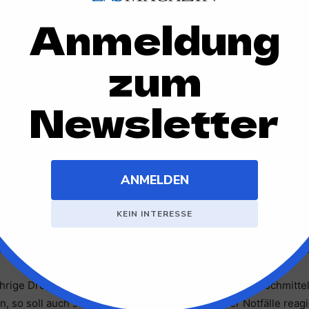
 und auch das Sozialministerium die Pläne gutheißt, wird F
um bekommen. Der Kontaktladen für Drogenabhängige in der 
konsumraum im Januar 2024 eröffnet werden.
arlsruhe oder Mannheim, gibt es hier vergleichsweise viele Dro
onsumraum will man auch die Drogenszene im Colombipark in d
rige Drogenabhängige ihre selbst mitgebrachten Rauschmitte
, so soll auch schnell auf Überdosierungen oder Notfälle reag