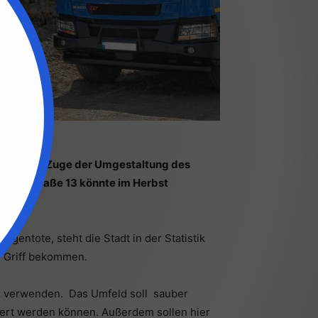
reiburg im Zuge der Umgestaltung des
Rosastraße 13 könnte im Herbst
gentote, steht die Stadt in der Statistik
en Griff bekommen.
l verwenden. Das Umfeld soll sauber
iert werden können. Außerdem sollen hier