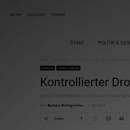
ARCHIV
AUSLAGEN
TERMINE
START
POLITIK & GE
Start
Freiburg
Wiehre Spezial
Kontrollierter 
Freiburg
Wiehre Spezial
Kontrollierter 
Beim Colombipark soll ein kontrolliert
Von
Barbara Breitsprecher
-
5. Mai 2023
Teilen