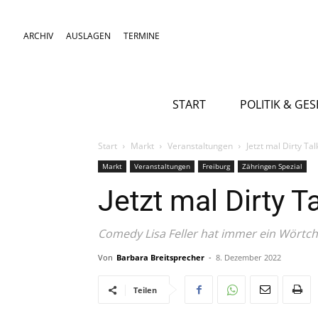
ARCHIV
AUSLAGEN
TERMINE
START
POLITIK & GE
Start
Markt
Veranstaltungen
Jetzt mal Dirty Tal
Markt
Veranstaltungen
Freiburg
Zähringen Spezial
Jetzt mal Dirty T
Comedy Lisa Feller hat immer ein Wörtch
Von
Barbara Breitsprecher
-
8. Dezember 2022
Teilen