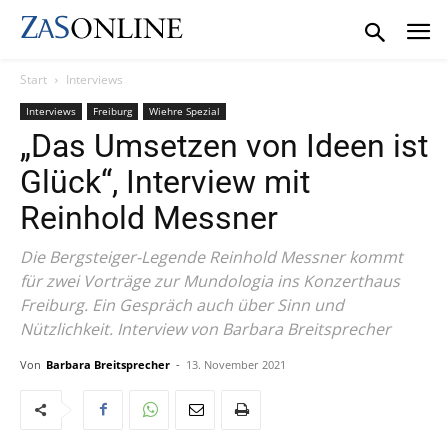
Start
Interviews
Interviews
Freiburg
Wiehre Spezial
„Das Umsetzen von Ideen ist
Glück“, Interview mit
Reinhold Messner
Die Bergsteiger-Legende Reinhold Messner kommt
für zwei Vorträge zur Mundologia ins Konzerthaus
Freiburg. Ein Gespräch auch über Sinn und
Nützlichkeit. Interview von Barbara Breitsprecher
Von
Barbara Breitsprecher
-
13. November 2021