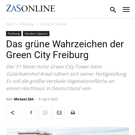
Start
Freiburg
Herdern Spezial
Freiburg
Herdern Spezial
Das grüne Wahrzeichen der
Green City Freiburg
Der 51 Meter hohe Green City Tower beim
Güterbahnhof-Areal nähert sich seiner Fertigstellung.
Es soll die größte vertikale Vegetationsfläche an
einem Hochhaus in Deutschland sein.
Von
Michael Zäh
-
9. April 2022