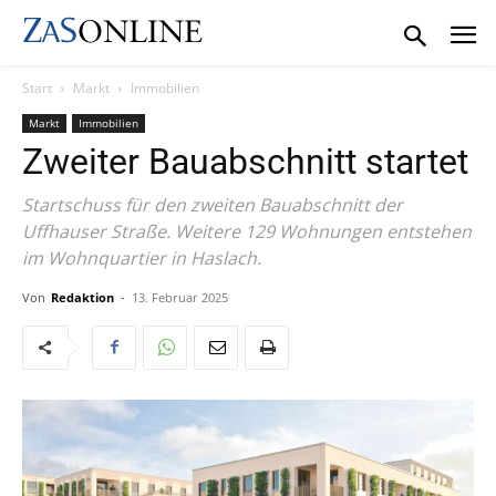
Start
Markt
Immobilien
Markt
Immobilien
Zweiter Bauabschnitt startet
Startschuss für den zweiten Bauabschnitt der
Uffhauser Straße. Weitere 129 Wohnungen entstehen
im Wohnquartier in Haslach.
Von
Redaktion
-
13. Februar 2025