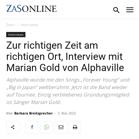
Start
Interviews
Interviews
Zur richtigen Zeit am
richtigen Ort, Interview mit
Marian Gold von Alphaville
Alphaville wurde mit den Songs „Forever Young“ und
„Big in Japan“ weltberühmt. Jetzt ist die Band wieder
auf Tournee. Einzig verbliebenes Gründungsmitglied
ist Sänger Marian Gold.
Von
Barbara Breitsprecher
-
5. Mai 2023