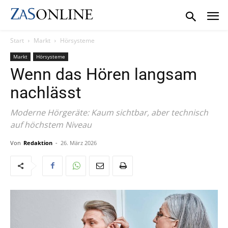
Start
Markt
Hörsysteme
Markt
Hörsysteme
Wenn das Hören langsam
nachlässt
Moderne Hörgeräte: Kaum sichtbar, aber technisch
auf höchstem Niveau
Von
Redaktion
-
26. März 2026