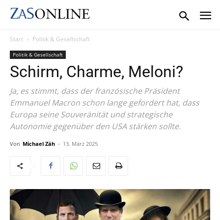
Start
Politik & Gesellschaft
Politik & Gesellschaft
Schirm, Charme, Meloni?
Ja, es stimmt, dass der französische Präsident
Emmanuel Macron schon lange gefordert hat, dass
Europa seine Souveränität und strategische
Autonomie gegenüber den USA stärken sollte.
Von
Michael Zäh
-
13. März 2025