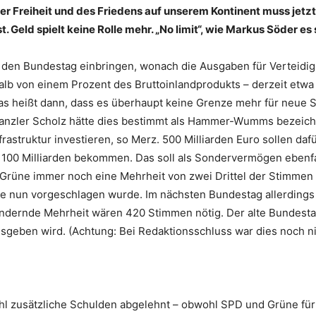
 Freiheit und des Friedens auf unserem Kontinent muss jetzt 
t. Geld spielt keine Rolle mehr. „No limit“, wie Markus Söder e
 in den Bundestag einbringen, wonach die Ausgaben für Verte
lb von einem Prozent des Bruttoinlandprodukts – derzeit etwa 4
heißt dann, dass es überhaupt keine Grenze mehr für neue 
anzler Scholz hätte dies bestimmt als Hammer-Wumms bezeichne
rastruktur investieren, so Merz. 500 Milliarden Euro sollen da
n 100 Milliarden bekommen. Das soll als Sondervermögen eben
rüne immer noch eine Mehrheit von zwei Drittel der Stimmen
ie nun vorgeschlagen wurde. Im nächsten Bundestag allerding
ndernde Mehrheit wären 420 Stimmen nötig. Der alte Bundestag 
sgeben wird. (Achtung: Bei Redaktionsschluss war dies noch nic
hl zusätzliche Schulden abgelehnt – obwohl SPD und Grüne für