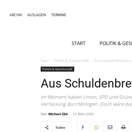
ARCHIV
AUSLAGEN
TERMINE
START
POLITIK & GE
Start
Politik & Gesellschaft
Aus Schuldenbremse w
Politik & Gesellschaft
Aus Schuldenbre
Im Moment haben Union, SPD und Grüne 
Verfassung durchbringen. Doch wäre das 
Von
Michael Zäh
-
13. März 2025
Teilen