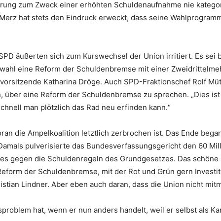
erung zum Zweck einer erhöhten Schuldenaufnahme nie katego
h Merz hat stets den Eindruck erweckt, dass seine Wahlprogr
PD äußerten sich zum Kurswechsel der Union irritiert. Es sei b
swahl eine Reform der Schuldenbremse mit einer Zweidrittelm
svorsitzende Katharina Dröge. Auch SPD-Fraktionschef Rolf Müt
über eine Reform der Schuldenbremse zu sprechen. „Dies ist
chnell man plötzlich das Rad neu erfinden kann.“
woran die Ampelkoalition letztlich zerbrochen ist. Das Ende bega
 Damals pulverisierte das Bundesverfassungsgericht den 60 Mi
s gegen die Schuldenregeln des Grundgesetzes. Das schöne Gel
 Reform der Schuldenbremse, mit der Rot und Grün gern Investiti
stian Lindner. Aber eben auch daran, dass die Union nicht mit
itsproblem hat, wenn er nun anders handelt, weil er selbst als