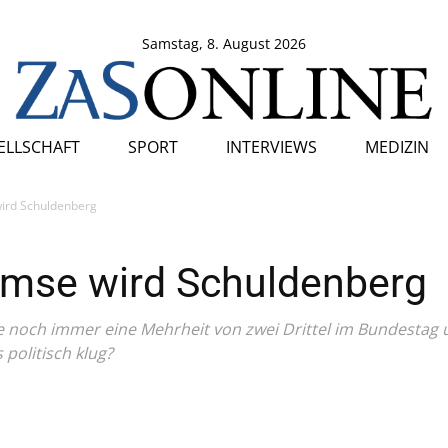
Samstag, 8. August 2026
SELLSCHAFT
SPORT
INTERVIEWS
MEDIZIN
ird Schuldenberg
mse wird Schuldenberg
noch immer eine Mehrheit von zwei Drittel im Bundestag 
politisch klug?