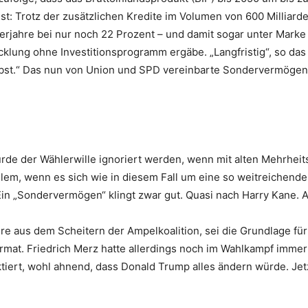
 ist: Trotz der zusätzlichen Kredite im Volumen von 600 Millia
rjahre bei nur noch 22 Prozent – und damit sogar unter Marke v
klung ohne Investitionsprogramm ergäbe. „Langfristig“, so das
bst.“ Das nun von Union und SPD vereinbarte Sondervermögen l
 Würde der Wählerwille ignoriert werden, wenn mit alten Mehrhe
lem, wenn es sich wie in diesem Fall um eine so weitreichende
 „Sondervermögen“ klingt zwar gut. Quasi nach Harry Kane. A
hre aus dem Scheitern der Ampelkoalition, sei die Grundlage fü
rmat. Friedrich Merz hatte allerdings noch im Wahlkampf immer
ktiert, wohl ahnend, dass Donald Trump alles ändern würde. Jet