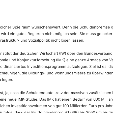
solcher Spielraum wünschenswert. Denn die Schuldenbremse ge
wird ein gutes Regieren nicht möglich sein. Sie muss gelocker
rastruktur- und Sozialpolitik nicht lösen lassen.
nstitut der deutschen Wirtschaft (IW) über den Bundesverband 
nomie und Konjunkturforschung (IMK) eine ganze Armada von 
editfinanziertes Investitionsprogramm aufzulegen. Ziel ist es, d
chleunigen, die Bildungs- und Wohnungsmisere zu überwinden 
 legen.
st, ja, dass die Schuldenquote trotz der massiven zusätzliche
eine neue IMK-Studie. Das IMK hat einen Bedarf von 600 Milliar
chen Investitionsvolumen von gut 100 Milliarden Euro pro Jahr.
ufolge, dass das Bruttoinlandsprodukt (BIP) bis 2050 um bis zu