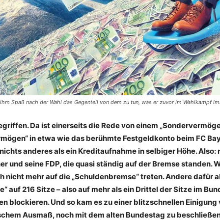
ht ihm Spaß nach der Wahl das Gegenteil von dem zu tun, was er zuvor im Wahlkampf 
griffen. Da ist einerseits die Rede von einem „Sondervermöge
ermögen“ in etwa wie das berühmte Festgeldkonto beim FC Bay
nichts anderes als ein Kreditaufnahme in selbiger Höhe. Als
ndner und seine FDP, die quasi ständig auf der Bremse standen.
uch nicht mehr auf die „Schuldenbremse“ treten. Andere dafü
 auf 216 Sitze – also auf mehr als ein Drittel der Sitze im Bu
 blockieren. Und so kam es zu einer blitzschnellen Einigung 
schem Ausmaß, noch mit dem alten Bundestag zu beschließen. „