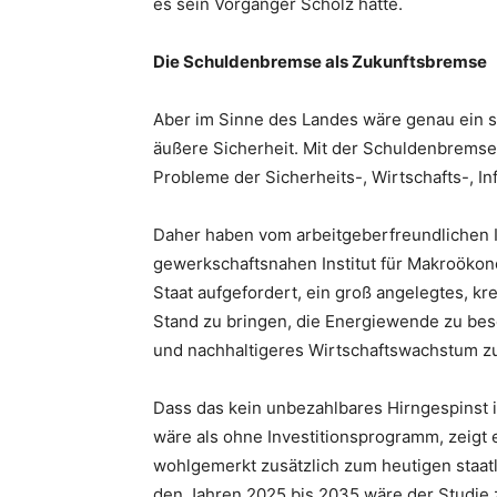
es sein Vorgänger Scholz hatte.
Die Schuldenbremse als Zukunftsbremse
Aber im Sinne des Landes wäre genau ein 
äußere Sicherheit. Mit der Schuldenbremse 
Probleme der Sicherheits-, Wirtschafts-, Inf
Daher haben vom arbeitgeberfreundlichen I
gewerkschaftsnahen Institut für Makroöko
Staat aufgefordert, ein groß angelegtes, kr
Stand zu bringen, die Energiewende zu bes
und nachhaltigeres Wirtschaftswachstum zu
Dass das kein unbezahlbares Hirngespinst i
wäre als ohne Investitionsprogramm, zeigt 
wohlgemerkt zusätzlich zum heutigen staatli
den Jahren 2025 bis 2035 wäre der Studie z