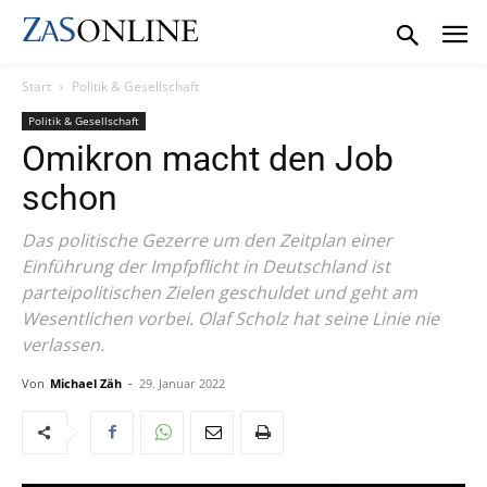
Start
Politik & Gesellschaft
Politik & Gesellschaft
Omikron macht den Job
schon
Das politische Gezerre um den Zeitplan einer
Einführung der Impfpflicht in Deutschland ist
parteipolitischen Zielen geschuldet und geht am
Wesentlichen vorbei. Olaf Scholz hat seine Linie nie
verlassen.
Von
Michael Zäh
-
29. Januar 2022