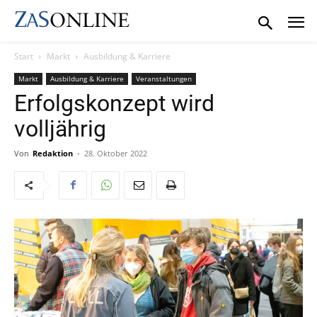
Start
Markt
Ausbildung & Karriere
Markt
Ausbildung & Karriere
Veranstaltungen
Erfolgskonzept wird
volljährig
Von
Redaktion
-
28. Oktober 2022