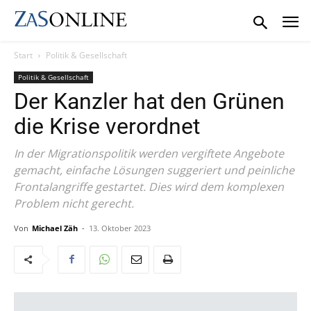
Start
Politik & Gesellschaft
Politik & Gesellschaft
Der Kanzler hat den Grünen
die Krise verordnet
In der Migrationspolitik werden vergiftete Angebote
gemacht, einfache Lösungen suggeriert und peinliche
Frontalangriffe gestartet. Dies wird dem komplexen
Problem nicht gerecht.
Von
Michael Zäh
-
13. Oktober 2023