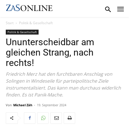
Start
Politik & Gesellschaft
Politik & Gesellschaft
Ununterscheidbar am
gleichen Strang, nach
rechts!
Friedrich Merz hat den furchtbaren Anschlag von
Solingen in Windeseile für parteipolitische Ziele
instrumentalisiert. Das kann man durchaus widerlich
finden. Es ist Panik-Mache.
Von
Michael Zäh
-
19. September 2024