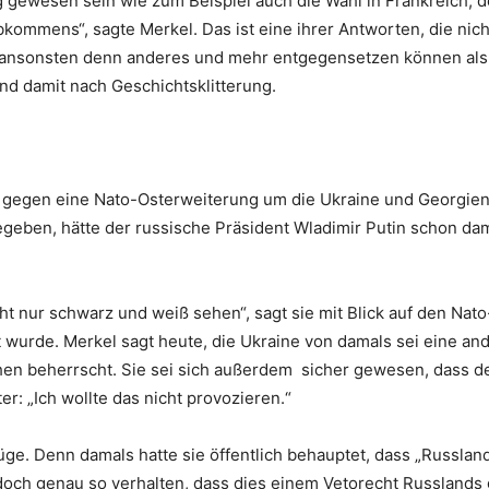
g gewesen sein wie zum Beispiel auch die Wahl in Frankreich, 
mmens“, sagte Merkel. Das ist eine ihrer Antworten, die nicht
m ansonsten denn anderes und mehr entgegensetzen können als i
Und damit nach Geschichtsklitterung.
08 gegen eine Nato-Osterweiterung um die Ukraine und Georgien
egeben, hätte der russische Präsident Wladimir Putin schon da
 nur schwarz und weiß sehen“, sagt sie mit Blick auf den Nato-
t wurde. Merkel sagt heute, die Ukraine von damals sei eine a
en beherrscht. Sie sei sich außerdem sicher gewesen, dass de
r: „Ich wollte das nicht provozieren.“
 Lüge. Denn damals hatte sie öffentlich behauptet, dass „Russla
t doch genau so verhalten, dass dies einem Vetorecht Russlands