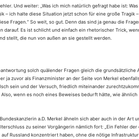
ler. Und weiter: „Was ich mich natürlich gefragt habe ist: Was
 – ich halte diese Situation jetzt schon für eine große Tragik 
iese Fragen.“ So weit, so gut. Denn das sind ja genau die Fragen,
n darauf. Es ist schlicht und einfach ein rhetorischer Trick, we
rnd stellt, die nun von außen an sie gestellt werden.
eantwortung solch quälender Fragen gleich die grundsätzliche A
r ja zuvor als Finanzminister an der Seite von Merkel ebenfalls
sch sein und der Versuch, friedlich miteinander zurechtzukomm
 Also, wenn es noch eines Beweises bedurft hätte, wie ähnlich 
Bundeskanzlerin a.D. Merkel ähneln sich aber auch in der Art u
terschluss zu seiner Vorgängerin nämlich fort: „Ein Fehler der 
uf Russland konzentriert haben, ohne die nötige Infrastruktur 