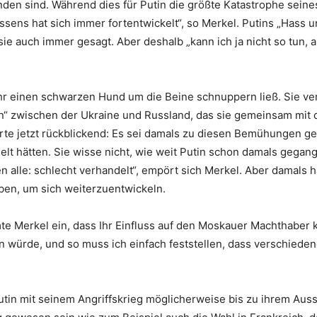
nden sind. Während dies für Putin die größte Katastrophe seine
ens hat sich immer fortentwickelt“, so Merkel. Putins „Hass un
e auch immer gesagt. Aber deshalb „kann ich ja nicht so tun, al
 ihr einen schwarzen Hund um die Beine schnuppern ließ. Sie v
 zwischen der Ukraine und Russland, das sie gemeinsam mit 
ärte jetzt rückblickend: Es sei damals zu diesen Bemühungen g
lt hätten. Sie wisse nicht, wie weit Putin schon damals gega
n alle: schlecht verhandelt“, empört sich Merkel. Aber damals
eben, um sich weiterzuentwickeln.
mte Merkel ein, dass Ihr Einfluss auf den Moskauer Machthaber
ein würde, und so muss ich einfach feststellen, dass verschied
 Putin mit seinem Angriffskrieg möglicherweise bis zu ihrem A