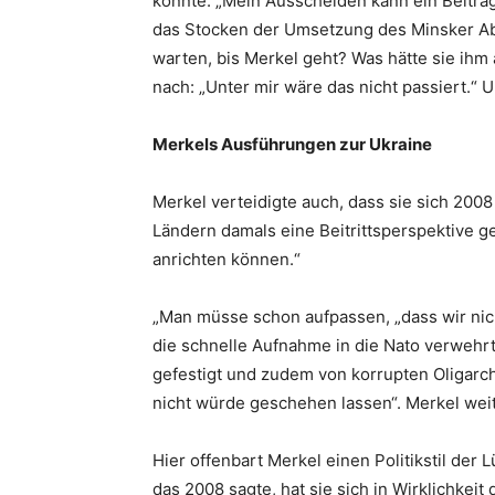
könnte. „Mein Ausscheiden kann ein Beitra
das Stocken der Umsetzung des Minsker Abko
warten, bis Merkel geht? Was hätte sie ih
nach: „Unter mir wäre das nicht passiert.“ 
Merkels Ausführungen zur Ukraine
Merkel verteidigte auch, dass sie sich 20
Ländern damals eine Beitrittsperspektive g
anrichten können.“
„Man müsse schon aufpassen, „dass wir nicht
die schnelle Aufnahme in die Nato verwehr
gefestigt und zudem von korrupten Oligarch
nicht würde geschehen lassen“. Merkel weite
Hier offenbart Merkel einen Politikstil der
das 2008 sagte, hat sie sich in Wirklichkei