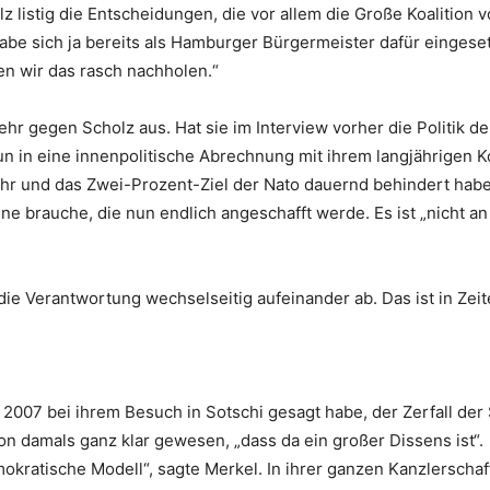
olz listig die Entscheidungen, die vor allem die Große Koaliti
habe sich ja bereits als Hamburger Bürgermeister dafür eingese
n wir das rasch nachholen.“
r gegen Scholz aus. Hat sie im Interview vorher die Politik de
 nun in eine innenpolitische Abrechnung mit ihrem langjährigen
r und das Zwei-Prozent-Ziel der Nato dauernd behindert habe. 
 brauche, die nun endlich angeschafft werde. Es ist „nicht an
die Verantwortung wechselseitig aufeinander ab. Das ist in Zeite
 2007 bei ihrem Besuch in Sotschi gesagt habe, der Zerfall der
on damals ganz klar gewesen, „dass da ein großer Dissens ist“.
kratische Modell“, sagte Merkel. In ihrer ganzen Kanzlerschaft