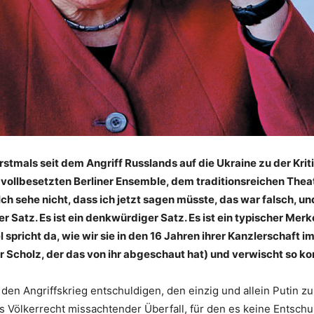
stmals seit dem Angriff Russlands auf die Ukraine zu der Kriti
ollbesetzten Berliner Ensemble, dem traditionsreichen Theate
ch sehe nicht, dass ich jetzt sagen müsste, das war falsch, 
er Satz. Es ist ein denkwürdiger Satz. Es ist ein typischer Mer
pricht da, wie wir sie in den 16 Jahren ihrer Kanzlerschaft i
 Scholz, der das von ihr abgeschaut hat) und verwischt so ko
 den Angriffskrieg entschuldigen, den einzig und allein Putin z
 das Völkerrecht missachtender Überfall, für den es keine Entschu