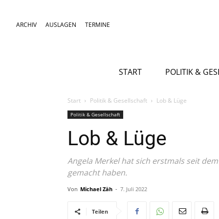
ARCHIV
AUSLAGEN
TERMINE
START
POLITIK & GE
Start
Politik & Gesellschaft
Lob & Lüge
Politik & Gesellschaft
Lob & Lüge
Angela Merkel hat sich erstmals seit dem 
gemacht haben.
Von
Michael Zäh
-
7. Juli 2022
Teilen