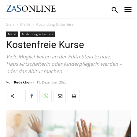
Start
Markt
Ausbildung & Karriere
Markt
Ausbildung & Karriere
Kostenfreie Kurse
Viele Möglichkeiten an der Edith-Stein-Schule:
Hauswirtschafterin oder Kinderpflegerin werden –
oder das Abitur machen
Von
Redaktion
-
11. Dezember 2025