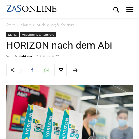
Start
Markt
Ausbildung & Karriere
Markt
Ausbildung & Karriere
HORIZON nach dem Abi
Von
Redaktion
-
19. März 2022