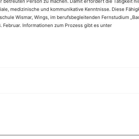
betreuten Person zu machen. Damit erfordert die Tätigkeit ni
ale, medizinische und kommunikative Kenntnisse. Diese Fähigke
chule Wismar, Wings, im berufsbegleitenden Fernstudium „Bach
Februar. Informationen zum Prozess gibt es unter