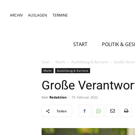
ARCHIV
AUSLAGEN
TERMINE
START
POLITIK & GE
Start
Markt
Ausbildung & Karriere
Große Verant
Markt
Ausbildung & Karriere
Große Verantwort
Von
Redaktion
-
19. Februar 2022
Teilen