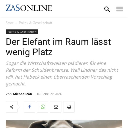
Start
Politik & Gesellschaft
Politik & Gesellschaft
Der Elefant im Raum lässt
wenig Platz
Sogar die Wirtschaftsweisen plädieren für eine
Reform der Schuldenbremse. Weil Lindner das nicht
will, hat Habeck einen überraschenden Vorschlag
gemacht.
Von
Michael Zäh
-
16. Februar 2024